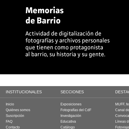
INSTITUCIONALES
SECCIONES
DESTA
Inicio
Exposiciones
MUFF, fes
Quiénes somos
Fotografías del CdF
Canal d
Suscripción
Investigación
Convoca
FAQ
Educativa
Líneas d
Contacto
Catálogo
Fotoviaj