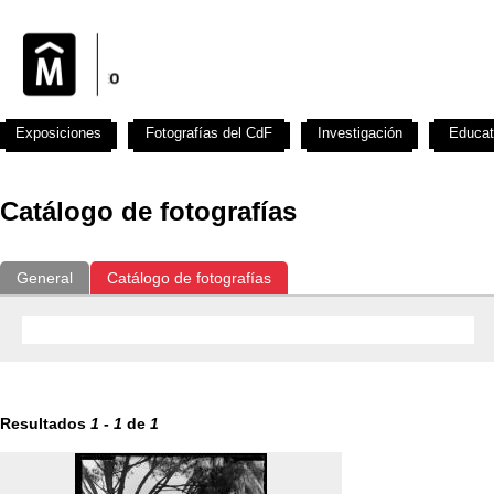
Exposiciones
Fotografías del CdF
Investigación
Educat
Catálogo de fotografías
General
Catálogo de fotografías
Resultados
1
-
1
de
1