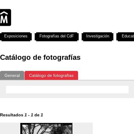
Exposiciones
Fotografías del CdF
Investigación
Educat
Catálogo de fotografías
General
Catálogo de fotografías
Resultados
1
-
1
de
1