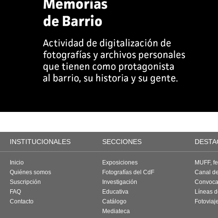
INSTITUCIONALES
SECCIONES
DESTA
Inicio
Exposiciones
MUFF, fes
Quiénes somos
Fotografías del CdF
Canal d
Suscripción
Investigación
Convoca
FAQ
Educativa
Líneas d
Contacto
Catálogo
Fotoviaj
Mediateca