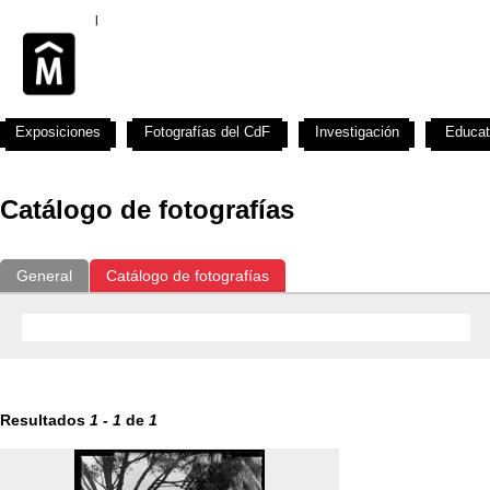
Exposiciones
Fotografías del CdF
Investigación
Educat
Catálogo de fotografías
General
Catálogo de fotografías
Resultados
1
-
1
de
1