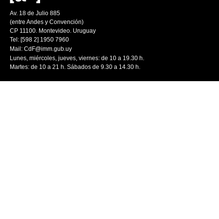
Av. 18 de Julio 885
(entre Andes y Convención)
CP 11100. Montevideo. Uruguay
Tel: [598 2] 1950 7960
Mail:
CdF@imm.gub.uy
Lunes, miércoles, jueves, viernes: de 10 a 19.30 h.
Martes: de 10 a 21 h. Sábados de 9.30 a 14.30 h.