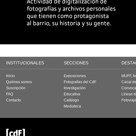
INSTITUCIONALES
SECCIONES
DESTA
Inicio
Exposiciones
MUFF, fes
Quiénes somos
Fotografías del CdF
Canal d
Suscripción
Investigación
Convoca
FAQ
Educativa
Líneas d
Contacto
Catálogo
Fotoviaj
Mediateca