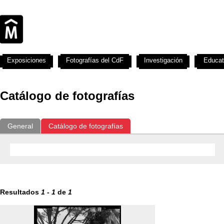
Exposiciones
Fotografías del CdF
Investigación
Educat
Catálogo de fotografías
General
Catálogo de fotografías
Resultados
1
-
1
de
1