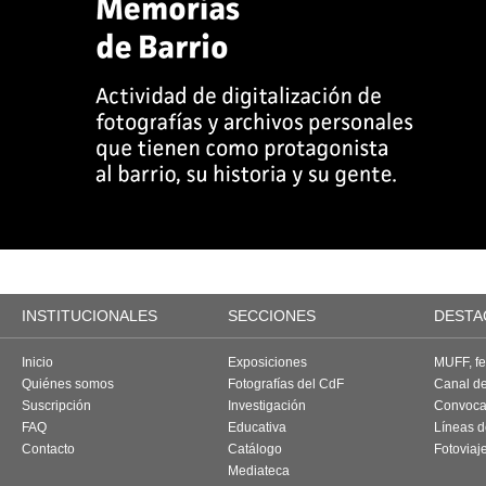
INSTITUCIONALES
SECCIONES
DESTA
Inicio
Exposiciones
MUFF, fes
Quiénes somos
Fotografías del CdF
Canal d
Suscripción
Investigación
Convoca
FAQ
Educativa
Líneas d
Contacto
Catálogo
Fotoviaj
Mediateca