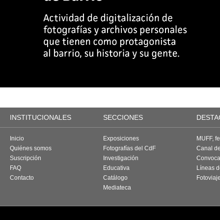
INSTITUCIONALES
SECCIONES
DESTA
Inicio
Exposiciones
MUFF, fes
Quiénes somos
Fotografías del CdF
Canal d
Suscripción
Investigación
Convoca
FAQ
Educativa
Líneas d
Contacto
Catálogo
Fotoviaj
Mediateca