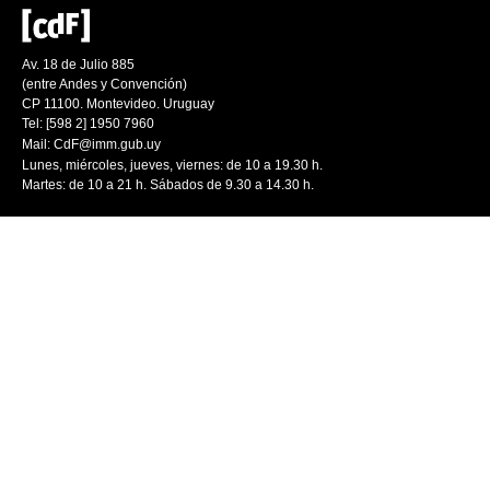
Av. 18 de Julio 885
(entre Andes y Convención)
CP 11100. Montevideo. Uruguay
Tel: [598 2] 1950 7960
Mail:
CdF@imm.gub.uy
Lunes, miércoles, jueves, viernes: de 10 a 19.30 h.
Martes: de 10 a 21 h. Sábados de 9.30 a 14.30 h.