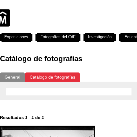
Exposiciones
Fotografías del CdF
Investigación
Educat
Catálogo de fotografías
General
Catálogo de fotografías
Resultados
1
-
1
de
1