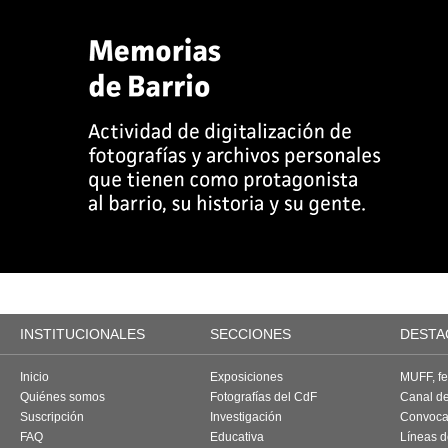
INSTITUCIONALES
SECCIONES
DESTA
Inicio
Exposiciones
MUFF, fes
Quiénes somos
Fotografías del CdF
Canal d
Suscripción
Investigación
Convoca
FAQ
Educativa
Líneas d