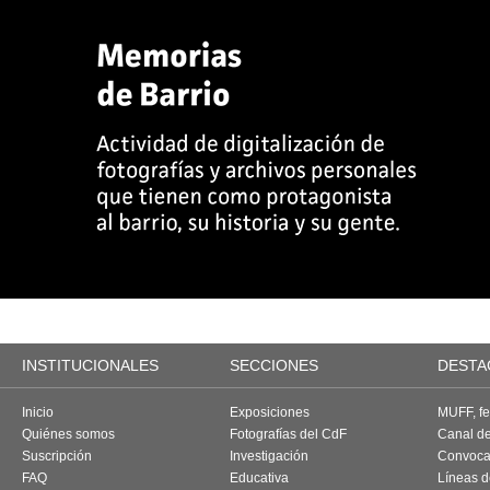
INSTITUCIONALES
SECCIONES
DESTA
Inicio
Exposiciones
MUFF, fes
Quiénes somos
Fotografías del CdF
Canal d
Suscripción
Investigación
Convoca
FAQ
Educativa
Líneas d