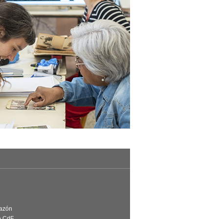
Razón
e CdF