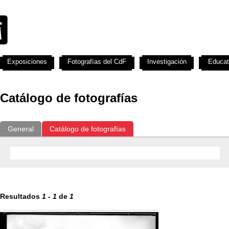
Exposiciones
Fotografías del CdF
Investigación
Educat
Catálogo de fotografías
General
Catálogo de fotografías
Resultados
1
-
1
de
1