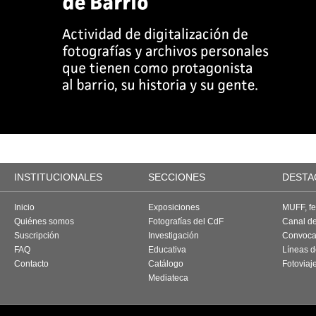
INSTITUCIONALES
SECCIONES
DESTA
Inicio
Exposiciones
MUFF, fes
Quiénes somos
Fotografías del CdF
Canal d
Suscripción
Investigación
Convoca
FAQ
Educativa
Líneas d
Contacto
Catálogo
Fotoviaj
Mediateca