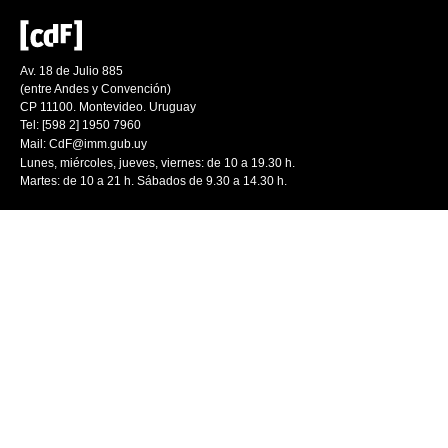
Av. 18 de Julio 885
(entre Andes y Convención)
CP 11100. Montevideo. Uruguay
Tel: [598 2] 1950 7960
Mail:
CdF@imm.gub.uy
Lunes, miércoles, jueves, viernes: de 10 a 19.30 h.
Martes: de 10 a 21 h. Sábados de 9.30 a 14.30 h.