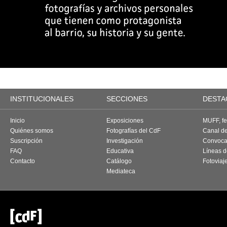
INSTITUCIONALES
SECCIONES
DESTA
Inicio
Exposiciones
MUFF, fes
Quiénes somos
Fotografías del CdF
Canal d
Suscripción
Investigación
Convoca
FAQ
Educativa
Líneas d
Contacto
Catálogo
Fotoviaj
Mediateca