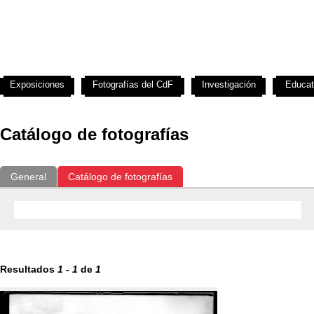
Exposiciones
Fotografías del CdF
Investigación
Educat
Catálogo de fotografías
General
Catálogo de fotografías
Resultados
1
-
1
de
1