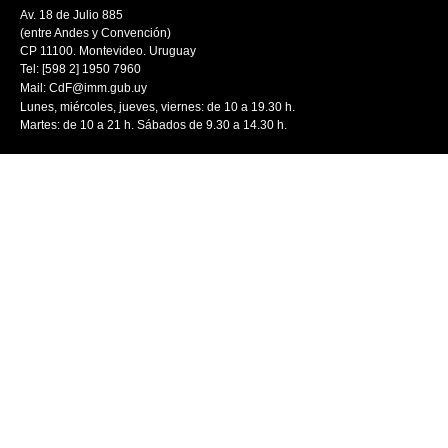
Av. 18 de Julio 885
(entre Andes y Convención)
CP 11100. Montevideo. Uruguay
Tel: [598 2] 1950 7960
Mail:
CdF@imm.gub.uy
Lunes, miércoles, jueves, viernes: de 10 a 19.30 h.
Martes: de 10 a 21 h. Sábados de 9.30 a 14.30 h.