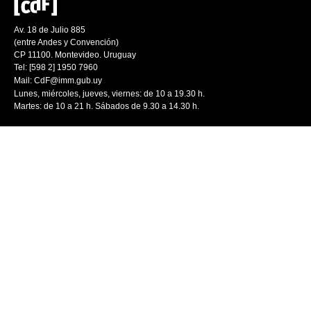
Av. 18 de Julio 885
(entre Andes y Convención)
CP 11100. Montevideo. Uruguay
Tel: [598 2] 1950 7960
Mail:
CdF@imm.gub.uy
Lunes, miércoles, jueves, viernes: de 10 a 19.30 h.
Martes: de 10 a 21 h. Sábados de 9.30 a 14.30 h.