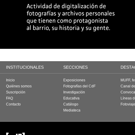
INSTITUCIONALES
SECCIONES
DESTA
Inicio
Exposiciones
MUFF, fes
Quiénes somos
Fotografías del CdF
Canal d
Suscripción
Investigación
Convoca
FAQ
Educativa
Líneas d
Contacto
Catálogo
Fotoviaj
Mediateca