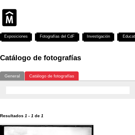
Exposiciones
Fotografías del CdF
Investigación
Educat
Catálogo de fotografías
General
Catálogo de fotografías
Resultados
1
-
1
de
1