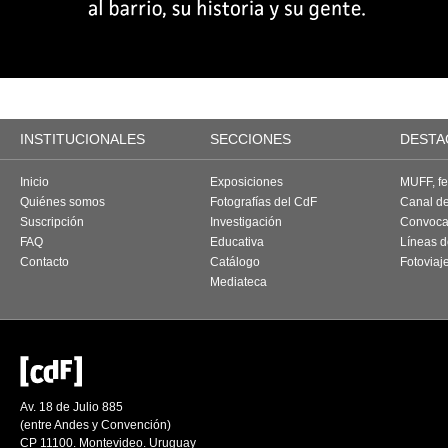
INSTITUCIONALES
SECCIONES
DESTA
Inicio
Exposiciones
MUFF, fes
Quiénes somos
Fotografías del CdF
Canal d
Suscripción
Investigación
Convoca
FAQ
Educativa
Líneas d
Contacto
Catálogo
Fotoviaj
Mediateca
Av. 18 de Julio 885
(entre Andes y Convención)
CP 11100. Montevideo. Uruguay