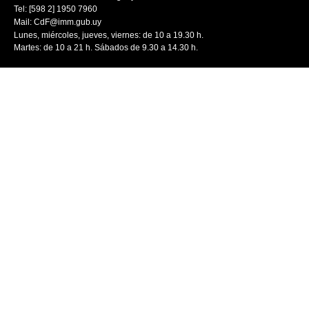
Tel: [598 2] 1950 7960
Mail:
CdF@imm.gub.uy
Lunes, miércoles, jueves, viernes: de 10 a 19.30 h.
Martes: de 10 a 21 h. Sábados de 9.30 a 14.30 h.