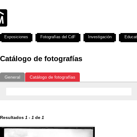
Exposiciones
Fotografías del CdF
Investigación
Educat
Catálogo de fotografías
General
Catálogo de fotografías
Resultados
1
-
1
de
1