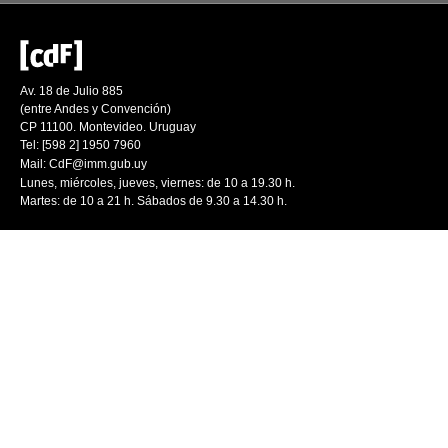
Av. 18 de Julio 885
(entre Andes y Convención)
CP 11100. Montevideo. Uruguay
Tel: [598 2] 1950 7960
Mail:
CdF@imm.gub.uy
Lunes, miércoles, jueves, viernes: de 10 a 19.30 h.
Martes: de 10 a 21 h. Sábados de 9.30 a 14.30 h.