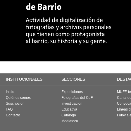
INSTITUCIONALES
SECCIONES
DESTA
Inicio
Exposiciones
MUFF, fes
Quiénes somos
Fotografías del CdF
Canal d
Suscripción
Investigación
Convoca
FAQ
Educativa
Líneas d
Contacto
Catálogo
Fotoviaj
Mediateca