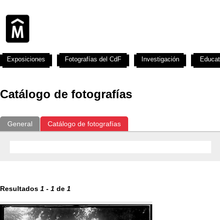
Exposiciones
Fotografías del CdF
Investigación
Educat
Catálogo de fotografías
General
Catálogo de fotografías
Resultados
1
-
1
de
1