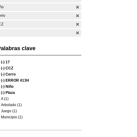
ño
rro
CZ
alabras clave
(-)
17
(-)
CCZ
(-)
Cerro
(-)
ERROR 413H
(-)
Niño
(-)
Plaza
A (1)
Arbolado (1)
Juego (1)
Municipio (1)