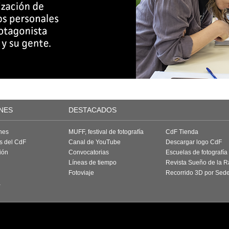
NES
DESTACADOS
nes
MUFF, festival de fotografía
CdF Tienda
as del CdF
Canal de YouTube
Descargar logo CdF
ión
Convocatorias
Escuelas de fotografía
Líneas de tiempo
Revista Sueño de la 
Fotoviaje
Recorrido 3D por Sed
a