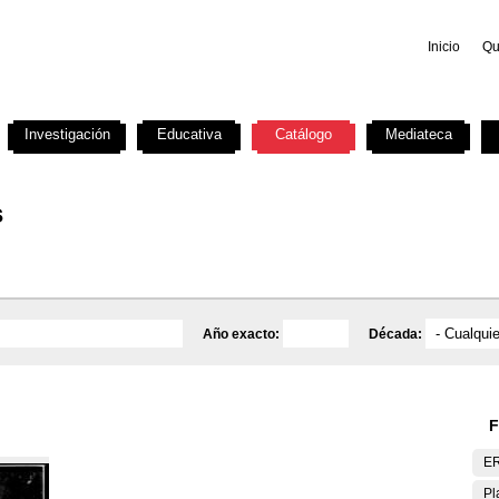
Inicio
Qu
Investigación
Educativa
Catálogo
Mediateca
s
Año exacto:
Década:
F
E
Pl