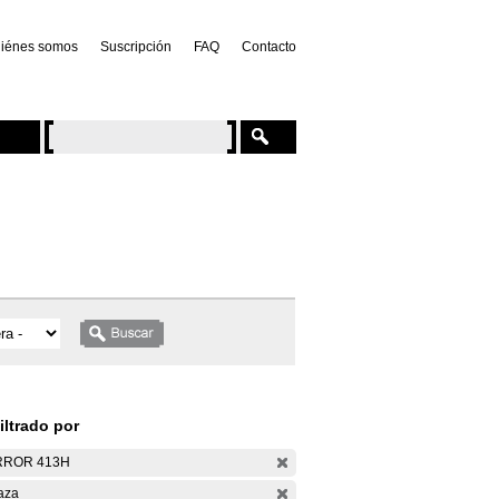
iénes somos
Suscripción
FAQ
Contacto
iltrado por
RROR 413H
aza