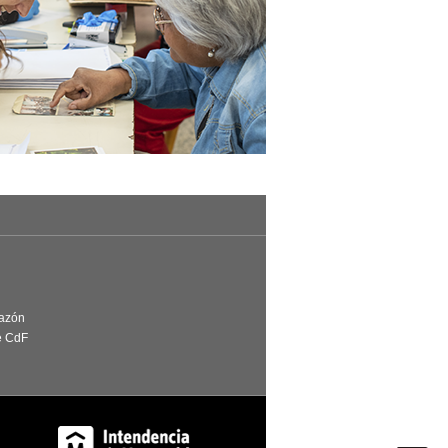
Razón
e CdF