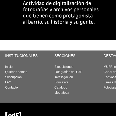
INSTITUCIONALES
SECCIONES
DESTA
Inicio
Exposiciones
MUFF, fes
Quiénes somos
Fotografías del CdF
Canal d
Suscripción
Investigación
Convoca
FAQ
Educativa
Líneas d
Contacto
Catálogo
Fotoviaj
Mediateca