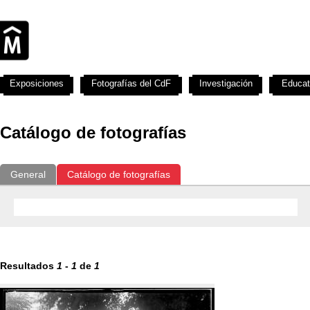
Exposiciones
Fotografías del CdF
Investigación
Educat
Catálogo de fotografías
General
Catálogo de fotografías
Resultados
1
-
1
de
1