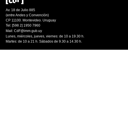
Av. 18 de Julio 885
(entre Andes y Convención)
CP 11100. Montevideo. Uruguay
Tel: [598 2] 1950 7960
Mail:
CdF@imm.gub.uy
Lunes, miércoles, jueves, viernes: de 10 a 19.30 h.
Martes: de 10 a 21 h. Sábados de 9.30 a 14.30 h.