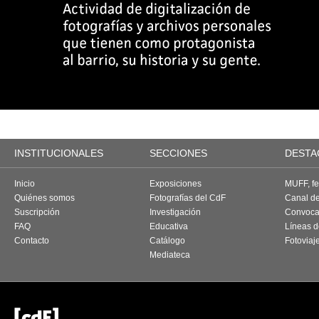
INSTITUCIONALES
SECCIONES
DESTA
Inicio
Exposiciones
MUFF, fes
Quiénes somos
Fotografías del CdF
Canal d
Suscripción
Investigación
Convoca
FAQ
Educativa
Líneas d
Contacto
Catálogo
Fotoviaj
Mediateca