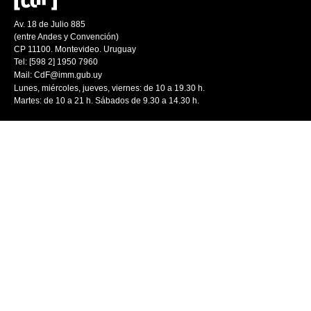
Av. 18 de Julio 885
(entre Andes y Convención)
CP 11100. Montevideo. Uruguay
Tel: [598 2] 1950 7960
Mail:
CdF@imm.gub.uy
Lunes, miércoles, jueves, viernes: de 10 a 19.30 h.
Martes: de 10 a 21 h. Sábados de 9.30 a 14.30 h.