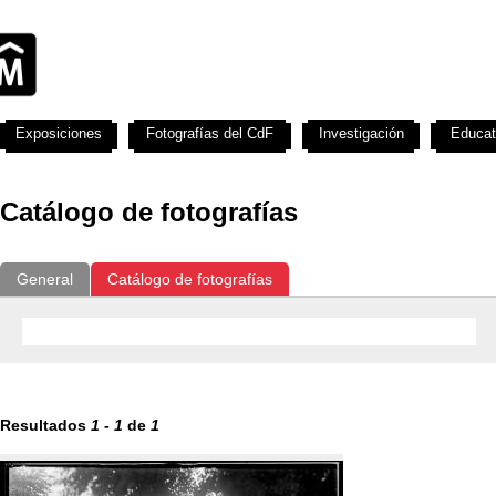
Exposiciones
Fotografías del CdF
Investigación
Educat
Catálogo de fotografías
General
Catálogo de fotografías
Resultados
1
-
1
de
1