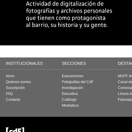
INSTITUCIONALES
SECCIONES
DESTA
Inicio
Exposiciones
MUFF, fes
Quiénes somos
Fotografías del CdF
Canal d
Suscripción
Investigación
Convoca
FAQ
Educativa
Líneas d
Contacto
Catálogo
Fotoviaj
Mediateca