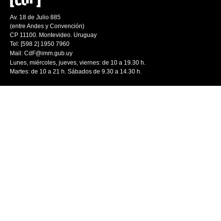
Av. 18 de Julio 885
(entre Andes y Convención)
CP 11100. Montevideo. Uruguay
Tel: [598 2] 1950 7960
Mail:
CdF@imm.gub.uy
Lunes, miércoles, jueves, viernes: de 10 a 19.30 h.
Martes: de 10 a 21 h. Sábados de 9.30 a 14.30 h.