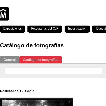
Exposiciones
Fotografías del CdF
Investigación
Educat
Catálogo de fotografías
General
Catálogo de fotografías
Resultados
1
-
1
de
1