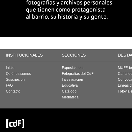
INSTITUCIONALES
SECCIONES
DESTA
Inicio
Exposiciones
MUFF, fes
Quiénes somos
Fotografías del CdF
Canal d
Suscripción
Investigación
Convoca
FAQ
Educativa
Líneas d
Contacto
Catálogo
Fotoviaj
Mediateca