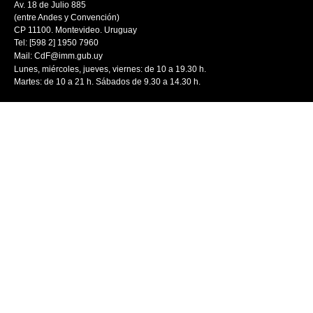
Av. 18 de Julio 885
(entre Andes y Convención)
CP 11100. Montevideo. Uruguay
Tel: [598 2] 1950 7960
Mail:
CdF@imm.gub.uy
Lunes, miércoles, jueves, viernes: de 10 a 19.30 h.
Martes: de 10 a 21 h. Sábados de 9.30 a 14.30 h.