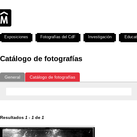
Exposiciones
Fotografías del CdF
Investigación
Educat
Catálogo de fotografías
General
Catálogo de fotografías
Resultados
1
-
1
de
1