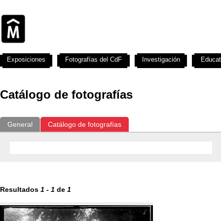
Exposiciones
Fotografías del CdF
Investigación
Educat
Catálogo de fotografías
General
Catálogo de fotografías
Resultados
1
-
1
de
1