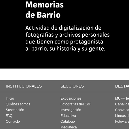
INSTITUCIONALES
SECCIONES
DESTA
Inicio
Exposiciones
MUFF, fes
Quiénes somos
Fotografías del CdF
Canal d
Suscripción
Investigación
Convoca
FAQ
Educativa
Líneas d
Contacto
Catálogo
Fotoviaj
Mediateca