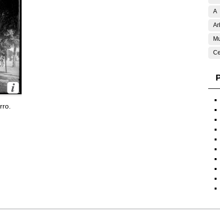
A
Ar
Mu
Ce
P
rro.