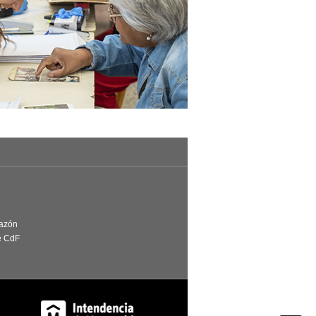
Razón
e CdF