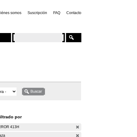
iénes somos
Suscripción
FAQ
Contacto
iltrado por
RROR 413H
aza