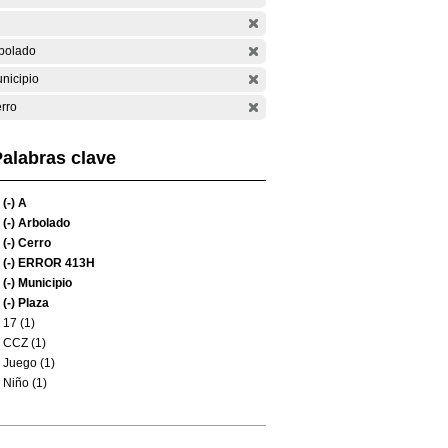
bolado
nicipio
rro
alabras clave
(-)
A
(-)
Arbolado
(-)
Cerro
(-)
ERROR 413H
(-)
Municipio
(-)
Plaza
17 (1)
CCZ (1)
Juego (1)
Niño (1)