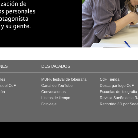
NES
DESTACADOS
nes
MUFF, festival de fotografía
CdF Tienda
as del CdF
Canal de YouTube
Descargar logo CdF
ión
Convocatorias
Escuelas de fotografía
Líneas de tiempo
Revista Sueño de la 
Fotoviaje
Recorrido 3D por Sed
a