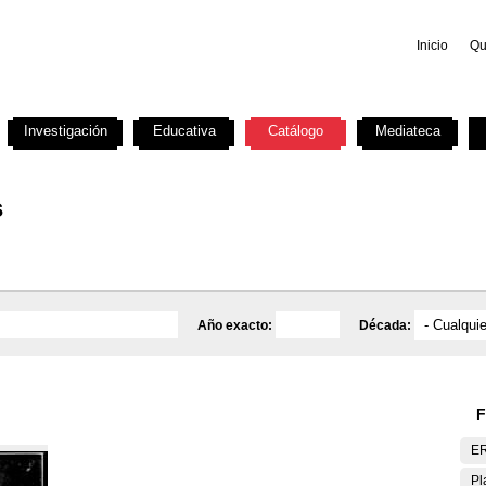
Inicio
Qu
Investigación
Educativa
Catálogo
Mediateca
s
Año exacto:
Década:
F
E
Pl