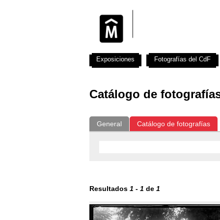
Exposiciones
Fotografías del CdF
Catálogo de fotografía
General
Catálogo de fotografías
Resultados
1
-
1
de
1