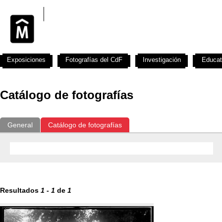
Exposiciones
Fotografías del CdF
Investigación
Educat
Catálogo de fotografías
General
Catálogo de fotografías
Resultados
1
-
1
de
1