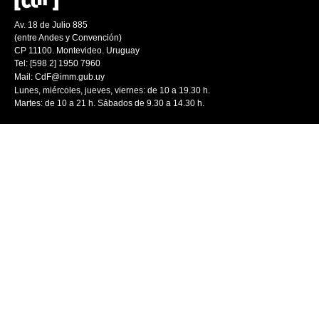
Av. 18 de Julio 885
(entre Andes y Convención)
CP 11100. Montevideo. Uruguay
Tel: [598 2] 1950 7960
Mail:
CdF@imm.gub.uy
Lunes, miércoles, jueves, viernes: de 10 a 19.30 h.
Martes: de 10 a 21 h. Sábados de 9.30 a 14.30 h.