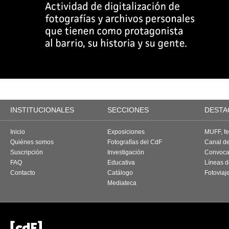
INSTITUCIONALES
SECCIONES
DESTA
Inicio
Exposiciones
MUFF, fes
Quiénes somos
Fotografías del CdF
Canal d
Suscripción
Investigación
Convoca
FAQ
Educativa
Líneas d
Contacto
Catálogo
Fotoviaj
Mediateca