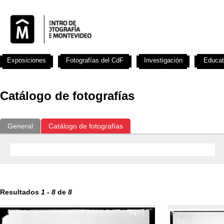
Exposiciones
Fotografías del CdF
Investigación
Educat
Catálogo de fotografías
General
Catálogo de fotografías
Resultados
1
-
8
de
8