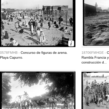
0578FMHB -
Concurso de figuras de arena.
18706FMHGE -
C
Playa Capurro.
Rambla Francia y l
construcción d...