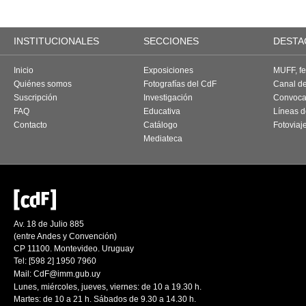
INSTITUCIONALES
SECCIONES
DESTA
Inicio
Exposiciones
MUFF, fes
Quiénes somos
Fotografías del CdF
Canal d
Suscripción
Investigación
Convoca
FAQ
Educativa
Líneas d
Contacto
Catálogo
Fotoviaj
Mediateca
Av. 18 de Julio 885
(entre Andes y Convención)
CP 11100. Montevideo. Uruguay
Tel: [598 2] 1950 7960
Mail:
CdF@imm.gub.uy
Lunes, miércoles, jueves, viernes: de 10 a 19.30 h.
Martes: de 10 a 21 h. Sábados de 9.30 a 14.30 h.