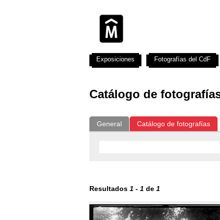
Exposiciones
Fotografías del CdF
Catálogo de fotografía
General
Catálogo de fotografías
Resultados
1
-
1
de
1