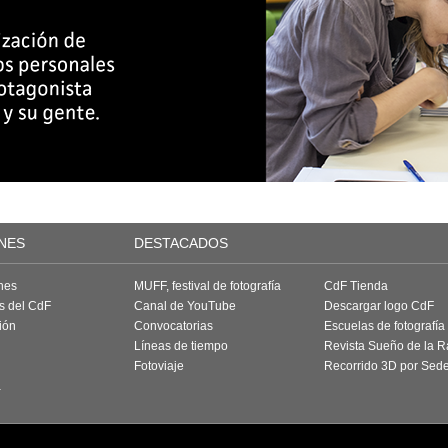
NES
DESTACADOS
nes
MUFF, festival de fotografía
CdF Tienda
as del CdF
Canal de YouTube
Descargar logo CdF
ión
Convocatorias
Escuelas de fotografía
Líneas de tiempo
Revista Sueño de la 
Fotoviaje
Recorrido 3D por Sed
a