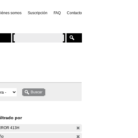
iénes somos
Suscripción
FAQ
Contacto
iltrado por
RROR 413H
ño