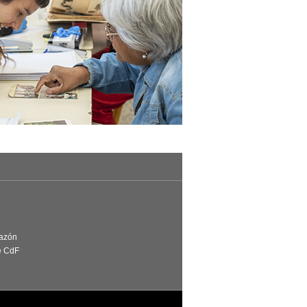
Razón
e CdF