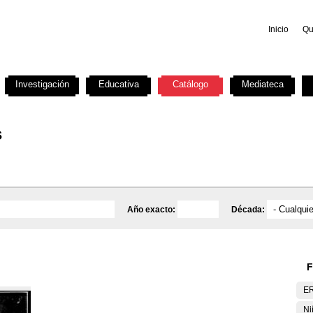
Inicio
Qu
Investigación
Educativa
Catálogo
Mediateca
s
Año exacto:
Década:
F
E
Ni