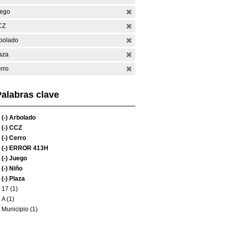
ego
CZ
bolado
aza
rro
alabras clave
(-)
Arbolado
(-)
CCZ
(-)
Cerro
(-)
ERROR 413H
(-)
Juego
(-)
Niño
(-)
Plaza
17 (1)
A (1)
Municipio (1)