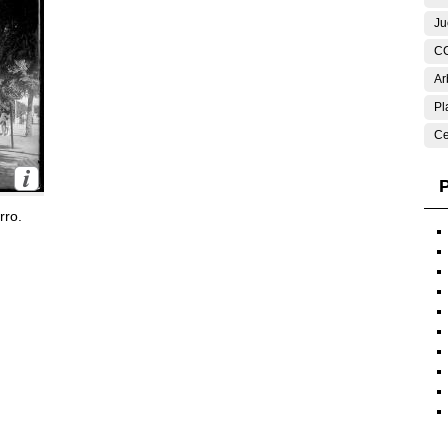
Ju
C
Ar
Pl
Ce
P
rro.