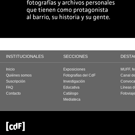
INSTITUCIONALES
SECCIONES
DESTA
Inicio
Exposiciones
MUFF, fes
Quiénes somos
Fotografías del CdF
Canal d
Suscripción
Investigación
Convoca
FAQ
Educativa
Líneas d
Contacto
Catálogo
Fotoviaj
Mediateca