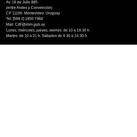
Av. 18 de Julio 885
(entre Andes y Convención)
CP 11100. Montevideo. Uruguay
Tel: [598 2] 1950 7960
Mail:
CdF@imm.gub.uy
Lunes, miércoles, jueves, viernes: de 10 a 19.30 h.
Martes: de 10 a 21 h. Sábados de 9.30 a 14.30 h.