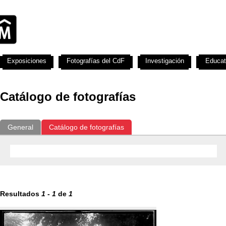
Exposiciones
Fotografías del CdF
Investigación
Educat
Catálogo de fotografías
General
Catálogo de fotografías
Resultados
1
-
1
de
1