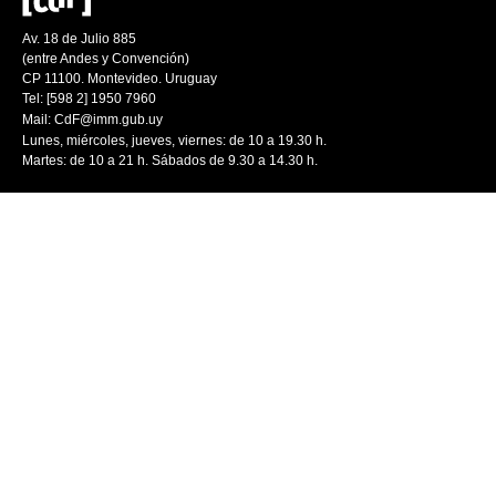
Av. 18 de Julio 885
(entre Andes y Convención)
CP 11100. Montevideo. Uruguay
Tel: [598 2] 1950 7960
Mail:
CdF@imm.gub.uy
Lunes, miércoles, jueves, viernes: de 10 a 19.30 h.
Martes: de 10 a 21 h. Sábados de 9.30 a 14.30 h.