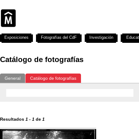
Exposiciones
Fotografías del CdF
Investigación
Educat
Catálogo de fotografías
General
Catálogo de fotografías
Resultados
1
-
1
de
1