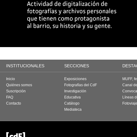
INSTITUCIONALES
SECCIONES
DESTA
Inicio
Exposiciones
MUFF, fes
Quiénes somos
Fotografías del CdF
Canal d
Suscripción
Investigación
Convoca
FAQ
Educativa
Líneas d
Contacto
Catálogo
Fotoviaj
Mediateca