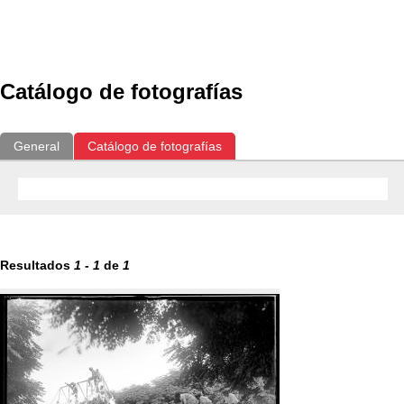
Exposiciones
Fotografías del CdF
Investigación
Educat
Catálogo de fotografías
General
Catálogo de fotografías
Resultados
1
-
1
de
1