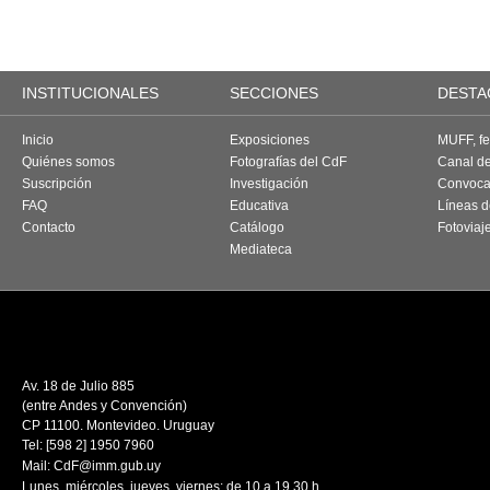
INSTITUCIONALES
SECCIONES
DESTA
Inicio
Exposiciones
MUFF, fes
Quiénes somos
Fotografías del CdF
Canal d
Suscripción
Investigación
Convoca
FAQ
Educativa
Líneas d
Contacto
Catálogo
Fotoviaj
Mediateca
Av. 18 de Julio 885
(entre Andes y Convención)
CP 11100. Montevideo. Uruguay
Tel: [598 2] 1950 7960
Mail:
CdF@imm.gub.uy
Lunes, miércoles, jueves, viernes: de 10 a 19.30 h.