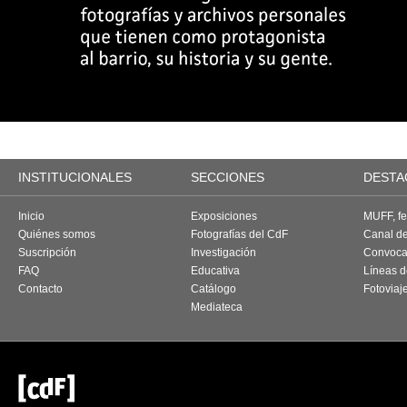
INSTITUCIONALES
SECCIONES
DESTA
Inicio
Exposiciones
MUFF, fes
Quiénes somos
Fotografías del CdF
Canal d
Suscripción
Investigación
Convoca
FAQ
Educativa
Líneas d
Contacto
Catálogo
Fotoviaj
Mediateca