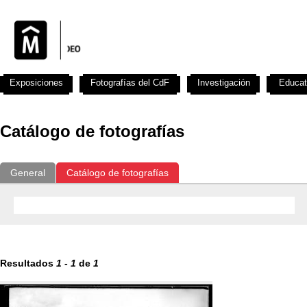
Exposiciones
Fotografías del CdF
Investigación
Educat
Catálogo de fotografías
General
Catálogo de fotografías
Resultados
1
-
1
de
1