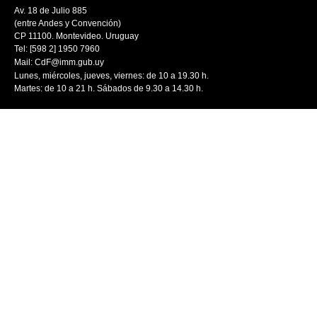
Av. 18 de Julio 885
(entre Andes y Convención)
CP 11100. Montevideo. Uruguay
Tel: [598 2] 1950 7960
Mail:
CdF@imm.gub.uy
Lunes, miércoles, jueves, viernes: de 10 a 19.30 h.
Martes: de 10 a 21 h. Sábados de 9.30 a 14.30 h.