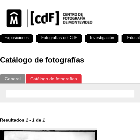
Exposiciones
Fotografías del CdF
Investigación
Educat
Catálogo de fotografías
General
Catálogo de fotografías
Resultados
1
-
1
de
1