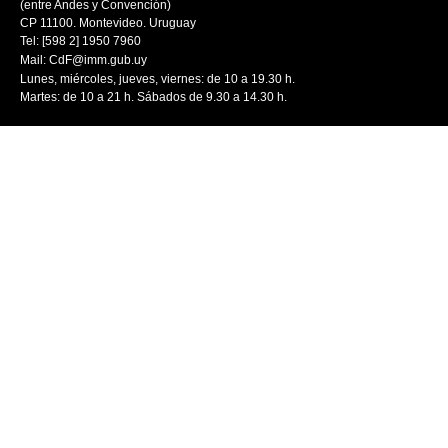
(entre Andes y Convención)
CP 11100. Montevideo. Uruguay
Tel: [598 2] 1950 7960
Mail:
CdF@imm.gub.uy
Lunes, miércoles, jueves, viernes: de 10 a 19.30 h.
Martes: de 10 a 21 h. Sábados de 9.30 a 14.30 h.