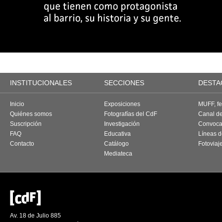
INSTITUCIONALES
SECCIONES
DESTA
Inicio
Exposiciones
MUFF, fes
Quiénes somos
Fotografías del CdF
Canal d
Suscripción
Investigación
Convoca
FAQ
Educativa
Líneas d
Contacto
Catálogo
Fotoviaj
Mediateca
Av. 18 de Julio 885