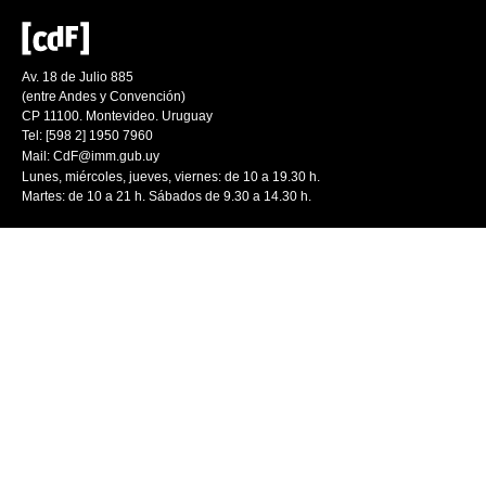
Av. 18 de Julio 885
(entre Andes y Convención)
CP 11100. Montevideo. Uruguay
Tel: [598 2] 1950 7960
Mail:
CdF@imm.gub.uy
Lunes, miércoles, jueves, viernes: de 10 a 19.30 h.
Martes: de 10 a 21 h. Sábados de 9.30 a 14.30 h.