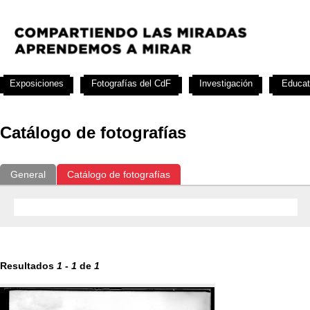
Exposiciones
Fotografías del CdF
Investigación
Educat
Catálogo de fotografías
General
Catálogo de fotografías
Resultados
1
-
1
de
1