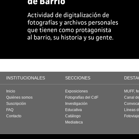
INSTITUCIONALES
SECCIONES
DESTA
Inicio
Exposiciones
MUFF, fes
Quiénes somos
Fotografías del CdF
Canal d
Suscripción
Investigación
Convoca
FAQ
Educativa
Líneas d
Contacto
Catálogo
Fotoviaj
Mediateca