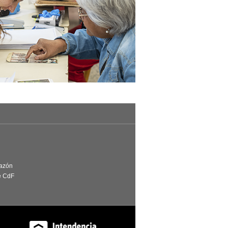
Razón
e CdF