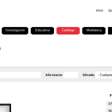
Inicio
Qu
Investigación
Educativa
Catálogo
Mediateca
s
Año exacto:
Década:
F
E
Mu