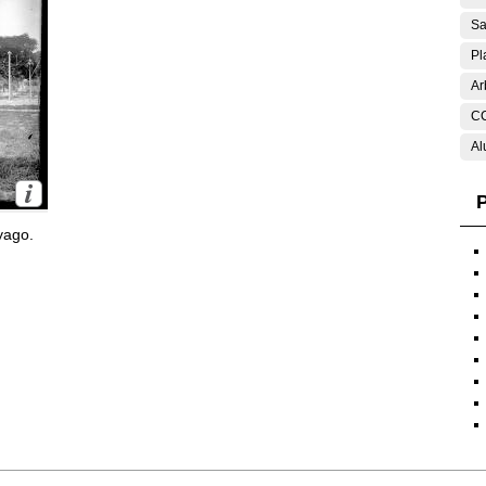
Sa
Pl
Ar
C
Al
P
yago.