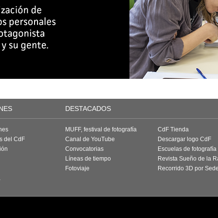
NES
DESTACADOS
nes
MUFF, festival de fotografía
CdF Tienda
as del CdF
Canal de YouTube
Descargar logo CdF
ión
Convocatorias
Escuelas de fotografía
Líneas de tiempo
Revista Sueño de la 
Fotoviaje
Recorrido 3D por Sed
a