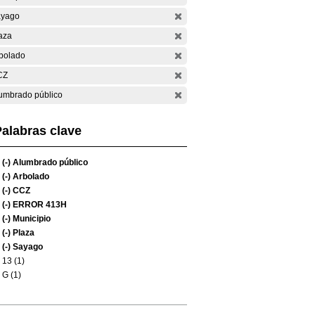
yago
aza
bolado
CZ
umbrado público
alabras clave
(-)
Alumbrado público
(-)
Arbolado
(-)
CCZ
(-)
ERROR 413H
(-)
Municipio
(-)
Plaza
(-)
Sayago
13 (1)
G (1)