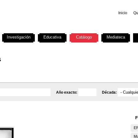
Inicio
Qu
Investigación
Educativa
Catálogo
Mediateca
s
Año exacto:
Década:
F
E
Mu