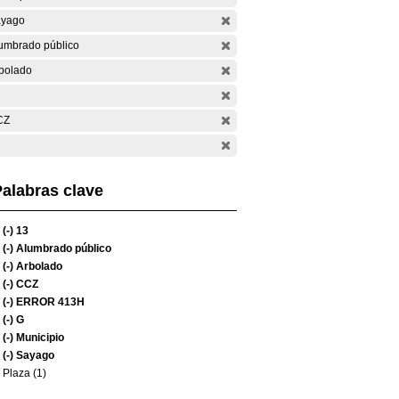
yago
umbrado público
bolado
CZ
alabras clave
(-)
13
(-)
Alumbrado público
(-)
Arbolado
(-)
CCZ
(-)
ERROR 413H
(-)
G
(-)
Municipio
(-)
Sayago
Plaza (1)