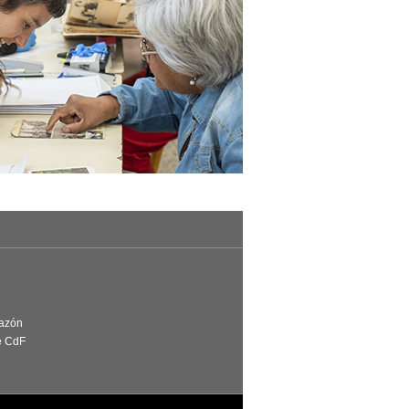
Razón
e CdF