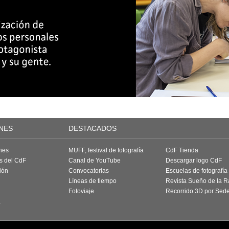
NES
DESTACADOS
nes
MUFF, festival de fotografía
CdF Tienda
as del CdF
Canal de YouTube
Descargar logo CdF
ión
Convocatorias
Escuelas de fotografía
Líneas de tiempo
Revista Sueño de la 
Fotoviaje
Recorrido 3D por Sed
a