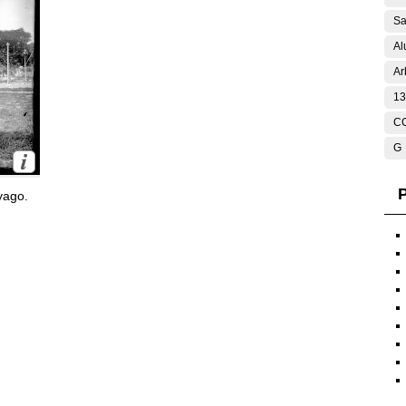
Sa
Al
Ar
13
C
G
P
yago.