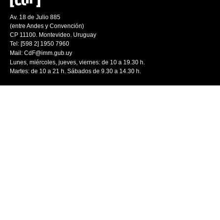
Av. 18 de Julio 885
(entre Andes y Convención)
CP 11100. Montevideo. Uruguay
Tel: [598 2] 1950 7960
Mail:
CdF@imm.gub.uy
Lunes, miércoles, jueves, viernes: de 10 a 19.30 h.
Martes: de 10 a 21 h. Sábados de 9.30 a 14.30 h.