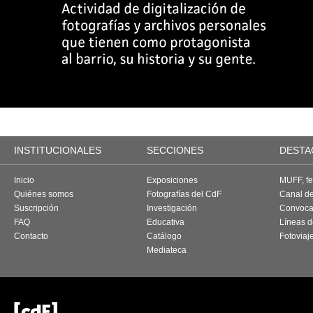
INSTITUCIONALES
SECCIONES
DESTA
Inicio
Exposiciones
MUFF, fes
Quiénes somos
Fotografías del CdF
Canal d
Suscripción
Investigación
Convoca
FAQ
Educativa
Líneas d
Contacto
Catálogo
Fotoviaj
Mediateca