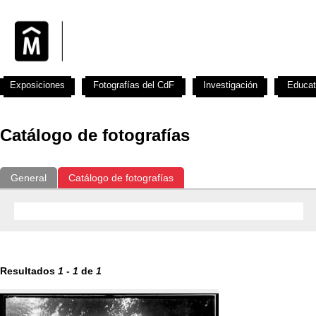
Exposiciones
Fotografías del CdF
Investigación
Educat
Catálogo de fotografías
General
Catálogo de fotografías
Resultados
1
-
1
de
1