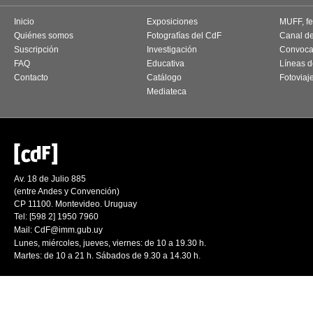
Inicio
Exposiciones
MUFF, fes
Quiénes somos
Fotografías del CdF
Canal d
Suscripción
Investigación
Convoca
FAQ
Educativa
Líneas d
Contacto
Catálogo
Fotoviaj
Mediateca
Av. 18 de Julio 885
(entre Andes y Convención)
CP 11100. Montevideo. Uruguay
Tel: [598 2] 1950 7960
Mail:
CdF@imm.gub.uy
Lunes, miércoles, jueves, viernes: de 10 a 19.30 h.
Martes: de 10 a 21 h. Sábados de 9.30 a 14.30 h.