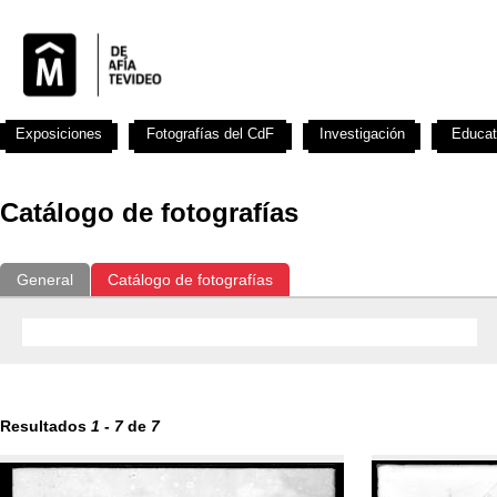
Exposiciones
Fotografías del CdF
Investigación
Educat
Catálogo de fotografías
General
Catálogo de fotografías
Resultados
1
-
7
de
7