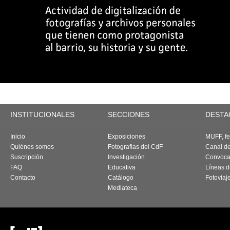
INSTITUCIONALES
SECCIONES
DESTA
Inicio
Exposiciones
MUFF, fes
Quiénes somos
Fotografías del CdF
Canal d
Suscripción
Investigación
Convoca
FAQ
Educativa
Líneas d
Contacto
Catálogo
Fotoviaj
Mediateca