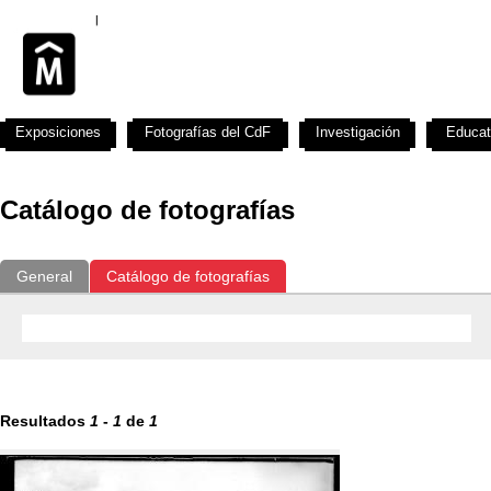
Exposiciones
Fotografías del CdF
Investigación
Educat
Catálogo de fotografías
General
Catálogo de fotografías
Resultados
1
-
1
de
1