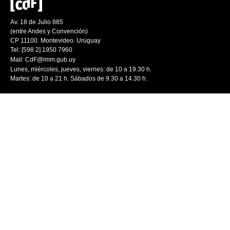
Av. 18 de Julio 885
(entre Andes y Convención)
CP 11100. Montevideo. Uruguay
Tel: [598 2] 1950 7960
Mail:
CdF@imm.gub.uy
Lunes, miércoles, jueves, viernes: de 10 a 19.30 h.
Martes: de 10 a 21 h. Sábados de 9.30 a 14.30 h.