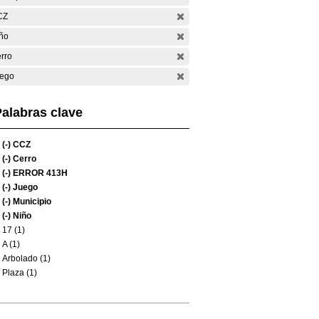
CZ
ño
rro
ego
alabras clave
(-)
CCZ
(-)
Cerro
(-)
ERROR 413H
(-)
Juego
(-)
Municipio
(-)
Niño
17 (1)
A (1)
Arbolado (1)
Plaza (1)