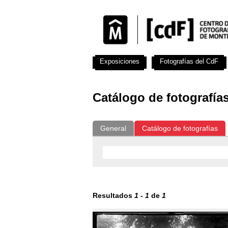
Exposiciones
Fotografías del CdF
Catálogo de fotografía
General
Catálogo de fotografías
Resultados
1
-
1
de
1