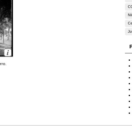
C
Ni
Ce
Ju
P
rro.