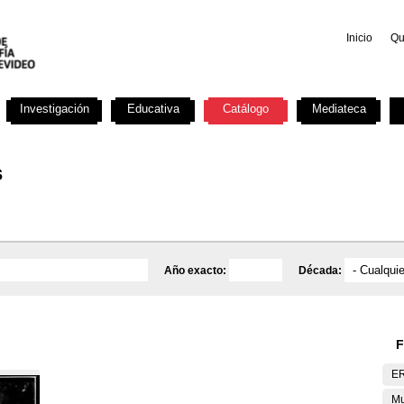
Inicio
Qu
Investigación
Educativa
Catálogo
Mediateca
s
Año exacto:
Década:
F
E
Mu