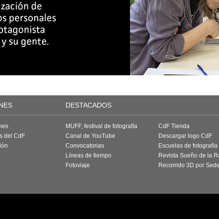
NES
DESTACADOS
nes
MUFF, festival de fotografía
CdF Tienda
as del CdF
Canal de YouTube
Descargar logo CdF
ión
Convocatorias
Escuelas de fotografía
Líneas de tiempo
Revista Sueño de la 
Fotoviaje
Recorrido 3D por Sed
a