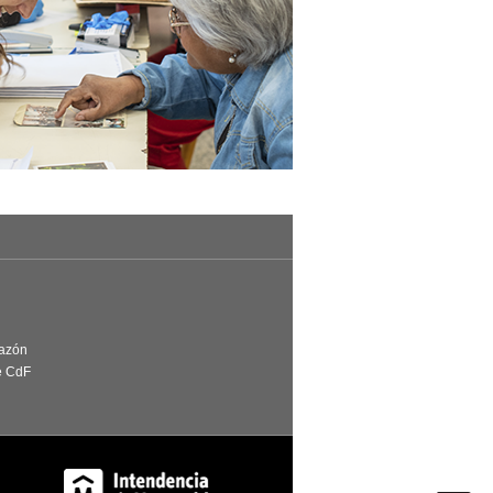
Razón
e CdF