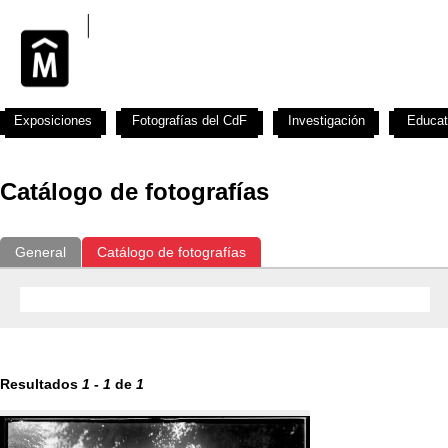
Exposiciones
Fotografías del CdF
Investigación
Educat
Catálogo de fotografías
General
Catálogo de fotografías
Resultados
1
-
1
de
1