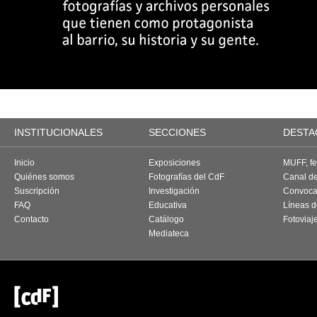
INSTITUCIONALES
SECCIONES
DESTA
Inicio
Exposiciones
MUFF, fes
Quiénes somos
Fotografías del CdF
Canal d
Suscripción
Investigación
Convoca
FAQ
Educativa
Líneas d
Contacto
Catálogo
Fotoviaj
Mediateca