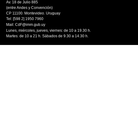
Av. 18 de Julio 885
(entre Andes y Convención)
CP 11100. Montevideo. Uruguay
Tel: [598 2] 1950 7960
Mail:
CdF@imm.gub.uy
Lunes, miércoles, jueves, viernes: de 10 a 19.30 h.
Martes: de 10 a 21 h. Sábados de 9.30 a 14.30 h.