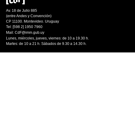
Av. 18 de Julio 885
(entre Andes y Convención)
CP 11100. Montevideo. Uruguay
Tel: [598 2] 1950 7960
Mail:
CdF@imm.gub.uy
Lunes, miércoles, jueves, viernes: de 10 a 19.30 h.
Martes: de 10 a 21 h. Sábados de 9.30 a 14.30 h.