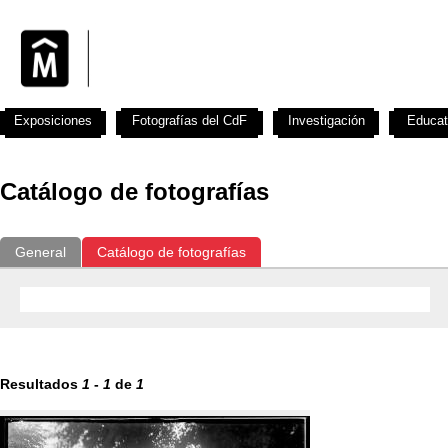
Exposiciones
Fotografías del CdF
Investigación
Educat
Catálogo de fotografías
General
Catálogo de fotografías
Resultados
1
-
1
de
1