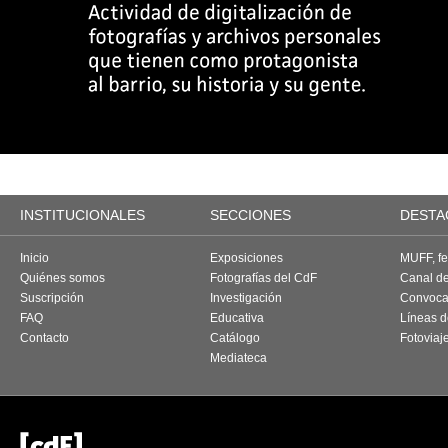
INSTITUCIONALES
SECCIONES
DESTA
Inicio
Exposiciones
MUFF, fes
Quiénes somos
Fotografías del CdF
Canal d
Suscripción
Investigación
Convoca
FAQ
Educativa
Líneas d
Contacto
Catálogo
Fotoviaj
Mediateca