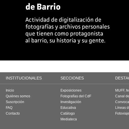
INSTITUCIONALES
SECCIONES
DESTA
Inicio
Exposiciones
MUFF, fes
Quiénes somos
Fotografías del CdF
Canal d
Suscripción
Investigación
Convoca
FAQ
Educativa
Líneas d
Contacto
Catálogo
Fotoviaj
Mediateca