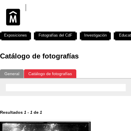
Exposiciones
Fotografías del CdF
Investigación
Educat
Catálogo de fotografías
General
Catálogo de fotografías
Resultados
1
-
1
de
1