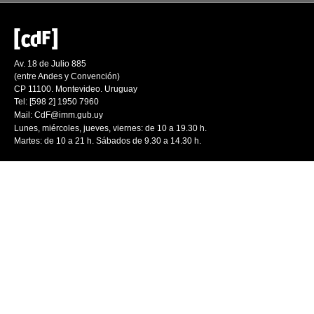
Av. 18 de Julio 885
(entre Andes y Convención)
CP 11100. Montevideo. Uruguay
Tel: [598 2] 1950 7960
Mail:
CdF@imm.gub.uy
Lunes, miércoles, jueves, viernes: de 10 a 19.30 h.
Martes: de 10 a 21 h. Sábados de 9.30 a 14.30 h.