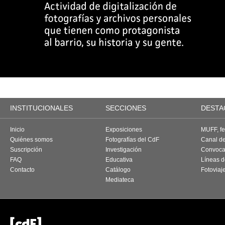
INSTITUCIONALES
SECCIONES
DESTA
Inicio
Exposiciones
MUFF, fes
Quiénes somos
Fotografías del CdF
Canal d
Suscripción
Investigación
Convoca
FAQ
Educativa
Líneas d
Contacto
Catálogo
Fotoviaj
Mediateca