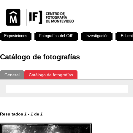
Exposiciones
Fotografías del CdF
Investigación
Educat
Catálogo de fotografías
General
Catálogo de fotografías
Resultados
1
-
1
de
1