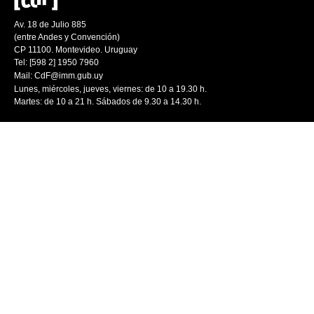
Av. 18 de Julio 885
(entre Andes y Convención)
CP 11100. Montevideo. Uruguay
Tel: [598 2] 1950 7960
Mail:
CdF@imm.gub.uy
Lunes, miércoles, jueves, viernes: de 10 a 19.30 h.
Martes: de 10 a 21 h. Sábados de 9.30 a 14.30 h.