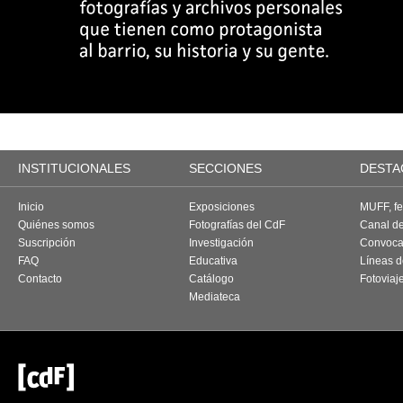
INSTITUCIONALES
SECCIONES
DESTA
Inicio
Exposiciones
MUFF, fes
Quiénes somos
Fotografías del CdF
Canal d
Suscripción
Investigación
Convoca
FAQ
Educativa
Líneas d
Contacto
Catálogo
Fotoviaj
Mediateca