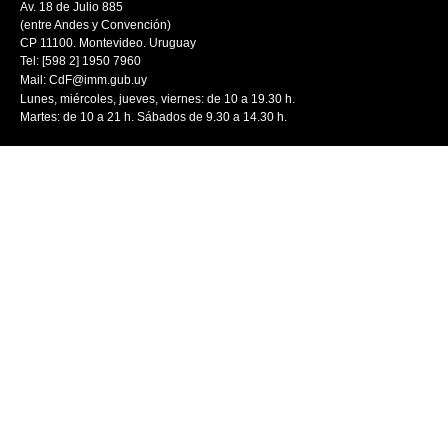
Av. 18 de Julio 885
(entre Andes y Convención)
CP 11100. Montevideo. Uruguay
Tel: [598 2] 1950 7960
Mail:
CdF@imm.gub.uy
Lunes, miércoles, jueves, viernes: de 10 a 19.30 h.
Martes: de 10 a 21 h. Sábados de 9.30 a 14.30 h.