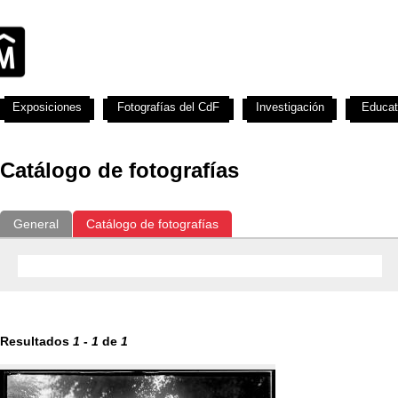
Exposiciones
Fotografías del CdF
Investigación
Educat
Catálogo de fotografías
General
Catálogo de fotografías
Resultados
1
-
1
de
1