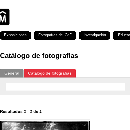
Exposiciones
Fotografías del CdF
Investigación
Educat
Catálogo de fotografías
General
Catálogo de fotografías
Resultados
1
-
1
de
1