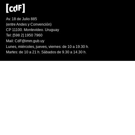
Av. 18 de Julio 885
(entre Andes y Convención)
CP 11100. Montevideo. Uruguay
Tel: [598 2] 1950 7960
Mail:
CdF@imm.gub.uy
Lunes, miércoles, jueves, viernes: de 10 a 19.30 h.
Martes: de 10 a 21 h. Sábados de 9.30 a 14.30 h.