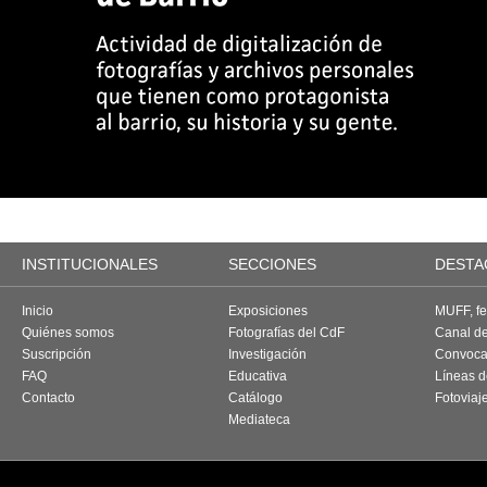
INSTITUCIONALES
SECCIONES
DESTA
Inicio
Exposiciones
MUFF, fes
Quiénes somos
Fotografías del CdF
Canal d
Suscripción
Investigación
Convoca
FAQ
Educativa
Líneas d
Contacto
Catálogo
Fotoviaj
Mediateca