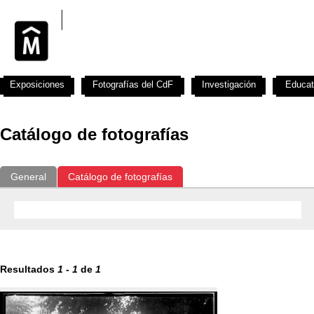
Exposiciones
Fotografías del CdF
Investigación
Educat
Catálogo de fotografías
General
Catálogo de fotografías
Resultados
1
-
1
de
1