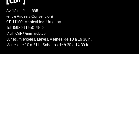
Av. 18 de Julio 885
(entre Andes y Convención)
CP 11100. Montevideo. Uruguay
Tel: [598 2] 1950 7960
Mail:
CdF@imm.gub.uy
Lunes, miércoles, jueves, viernes: de 10 a 19.30 h.
Martes: de 10 a 21 h. Sábados de 9.30 a 14.30 h.