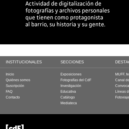
INSTITUCIONALES
SECCIONES
DESTA
Inicio
Exposiciones
MUFF, fes
Quiénes somos
Fotografías del CdF
Canal d
Suscripción
Investigación
Convoca
FAQ
Educativa
Líneas d
Contacto
Catálogo
Fotoviaj
Mediateca