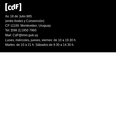
Av. 18 de Julio 885
(entre Andes y Convención)
CP 11100. Montevideo. Uruguay
Tel: [598 2] 1950 7960
Mail:
CdF@imm.gub.uy
Lunes, miércoles, jueves, viernes: de 10 a 19.30 h.
Martes: de 10 a 21 h. Sábados de 9.30 a 14.30 h.