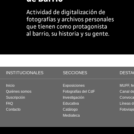
INSTITUCIONALES
SECCIONES
DESTA
Inicio
Exposiciones
MUFF, fes
Quiénes somos
Fotografías del CdF
Canal d
Suscripción
Investigación
Convoca
FAQ
Educativa
Líneas d
Contacto
Catálogo
Fotoviaj
Mediateca