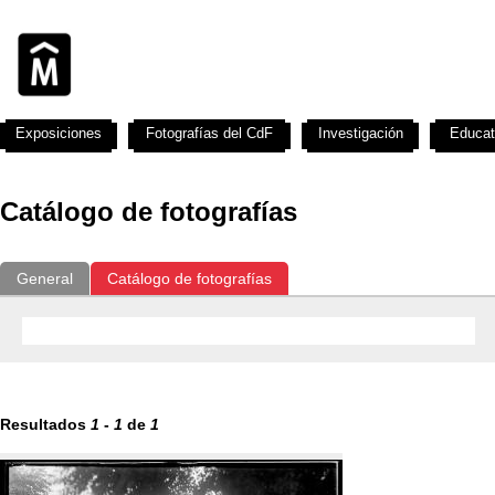
Exposiciones
Fotografías del CdF
Investigación
Educat
Catálogo de fotografías
General
Catálogo de fotografías
Resultados
1
-
1
de
1