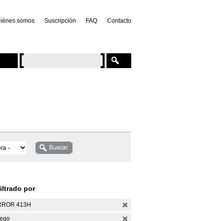
iénes somos
Suscripción
FAQ
Contacto
iltrado por
RROR 413H
ego