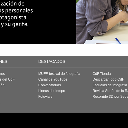
NES
DESTACADOS
nes
MUFF, festival de fotografía
CdF Tienda
as del CdF
Canal de YouTube
Descargar logo CdF
ión
Convocatorias
Escuelas de fotografía
Líneas de tiempo
Revista Sueño de la 
Fotoviaje
Recorrido 3D por Sed
a