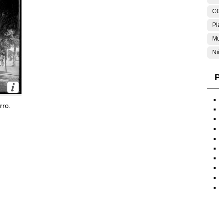
C
Pl
Mu
Ni
P
rro.