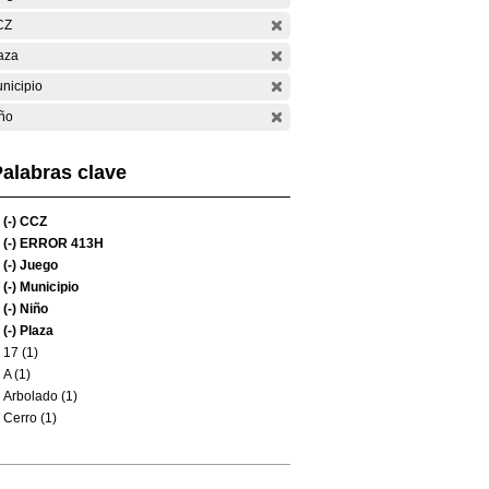
CZ
aza
nicipio
ño
alabras clave
(-)
CCZ
(-)
ERROR 413H
(-)
Juego
(-)
Municipio
(-)
Niño
(-)
Plaza
17 (1)
A (1)
Arbolado (1)
Cerro (1)