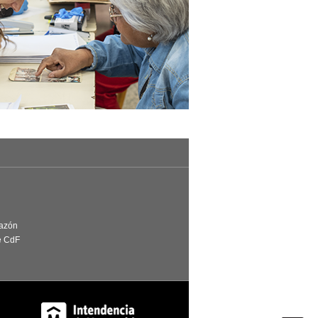
Razón
e CdF