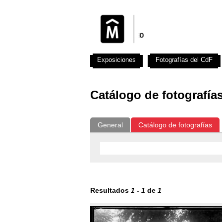
Exposiciones
Fotografías del CdF
Catálogo de fotografía
General
Catálogo de fotografías
Resultados
1
-
1
de
1