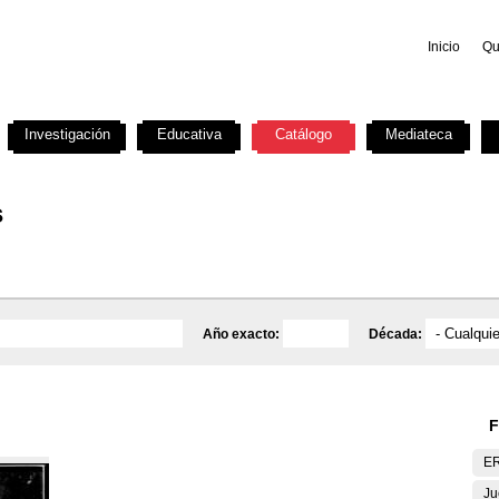
Inicio
Qu
Investigación
Educativa
Catálogo
Mediateca
s
Año exacto:
Década:
F
E
Ju