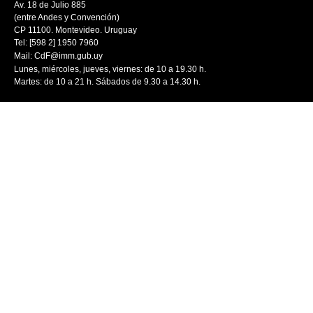
Av. 18 de Julio 885
(entre Andes y Convención)
CP 11100. Montevideo. Uruguay
Tel: [598 2] 1950 7960
Mail:
CdF@imm.gub.uy
Lunes, miércoles, jueves, viernes: de 10 a 19.30 h.
Martes: de 10 a 21 h. Sábados de 9.30 a 14.30 h.