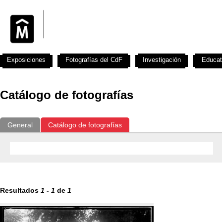
Exposiciones
Fotografías del CdF
Investigación
Educat
Catálogo de fotografías
General
Catálogo de fotografías
Resultados
1
-
1
de
1