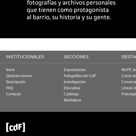
INSTITUCIONALES
SECCIONES
DESTA
Inicio
Exposiciones
MUFF, fes
Quiénes somos
Fotografías del CdF
Canal d
Suscripción
Investigación
Convoca
FAQ
Educativa
Líneas d
Contacto
Catálogo
Fotoviaj
Mediateca