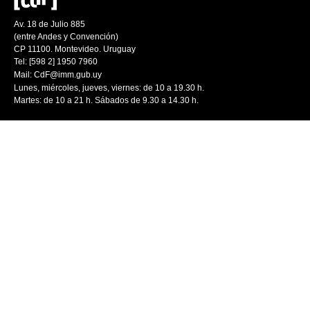
Av. 18 de Julio 885
(entre Andes y Convención)
CP 11100. Montevideo. Uruguay
Tel: [598 2] 1950 7960
Mail:
CdF@imm.gub.uy
Lunes, miércoles, jueves, viernes: de 10 a 19.30 h.
Martes: de 10 a 21 h. Sábados de 9.30 a 14.30 h.