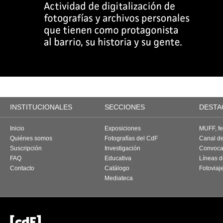
INSTITUCIONALES
SECCIONES
DESTA
Inicio
Exposiciones
MUFF, fes
Quiénes somos
Fotografías del CdF
Canal d
Suscripción
Investigación
Convoca
FAQ
Educativa
Líneas d
Contacto
Catálogo
Fotoviaj
Mediateca