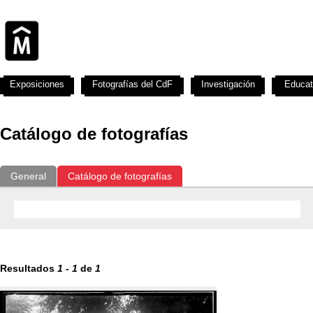
Exposiciones
Fotografías del CdF
Investigación
Educat
Catálogo de fotografías
General
Catálogo de fotografías
Resultados
1
-
1
de
1