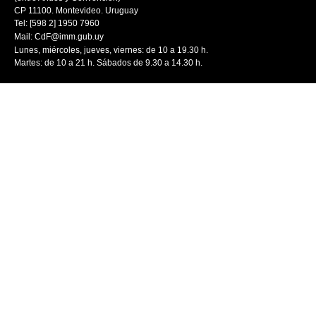
CP 11100. Montevideo. Uruguay
Tel: [598 2] 1950 7960
Mail:
CdF@imm.gub.uy
Lunes, miércoles, jueves, viernes: de 10 a 19.30 h.
Martes: de 10 a 21 h. Sábados de 9.30 a 14.30 h.