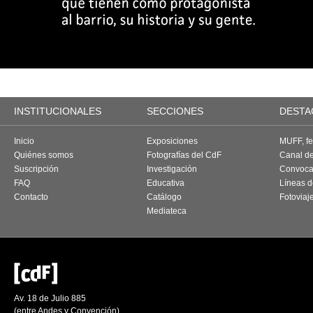
INSTITUCIONALES
SECCIONES
DESTA
Inicio
Exposiciones
MUFF, fes
Quiénes somos
Fotografías del CdF
Canal d
Suscripción
Investigación
Convoca
FAQ
Educativa
Líneas d
Contacto
Catálogo
Fotoviaj
Mediateca
Av. 18 de Julio 885
(entre Andes y Convención)