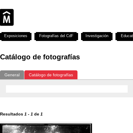
Exposiciones
Fotografías del CdF
Investigación
Educat
Catálogo de fotografías
General
Catálogo de fotografías
Resultados
1
-
1
de
1