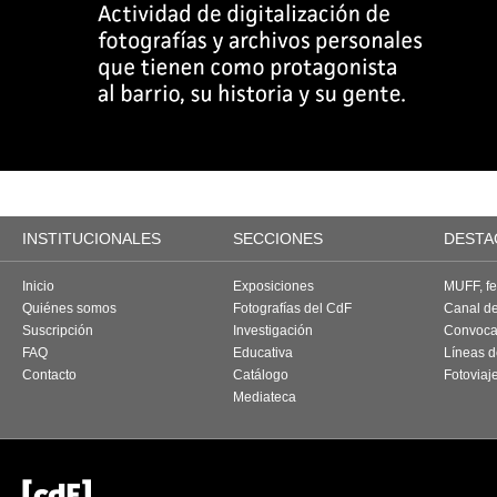
INSTITUCIONALES
SECCIONES
DESTA
Inicio
Exposiciones
MUFF, fes
Quiénes somos
Fotografías del CdF
Canal d
Suscripción
Investigación
Convoca
FAQ
Educativa
Líneas d
Contacto
Catálogo
Fotoviaj
Mediateca