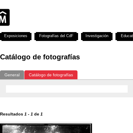
Exposiciones
Fotografías del CdF
Investigación
Educat
Catálogo de fotografías
General
Catálogo de fotografías
Resultados
1
-
1
de
1