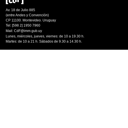
Av. 18 de Julio 885
(entre Andes y Convención)
CP 11100. Montevideo. Uruguay
Tel: [598 2] 1950 7960
Mail:
CdF@imm.gub.uy
Lunes, miércoles, jueves, viernes: de 10 a 19.30 h.
Martes: de 10 a 21 h. Sábados de 9.30 a 14.30 h.