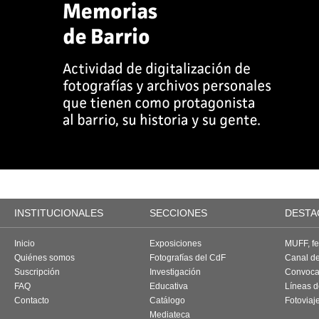
INSTITUCIONALES
SECCIONES
DESTA
Inicio
Exposiciones
MUFF, fes
Quiénes somos
Fotografías del CdF
Canal d
Suscripción
Investigación
Convoca
FAQ
Educativa
Líneas d
Contacto
Catálogo
Fotoviaj
Mediateca