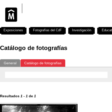
Exposiciones
Fotografías del CdF
Investigación
Educat
Catálogo de fotografías
General
Catálogo de fotografías
Resultados
1
-
1
de
1