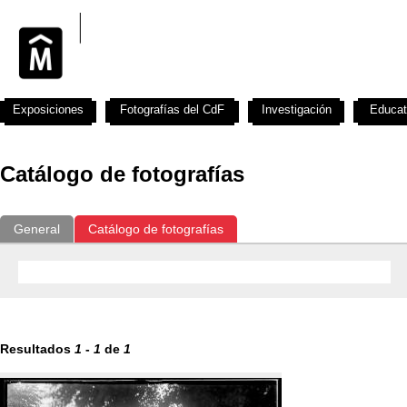
Exposiciones
Fotografías del CdF
Investigación
Educat
Catálogo de fotografías
General
Catálogo de fotografías
Resultados
1
-
1
de
1