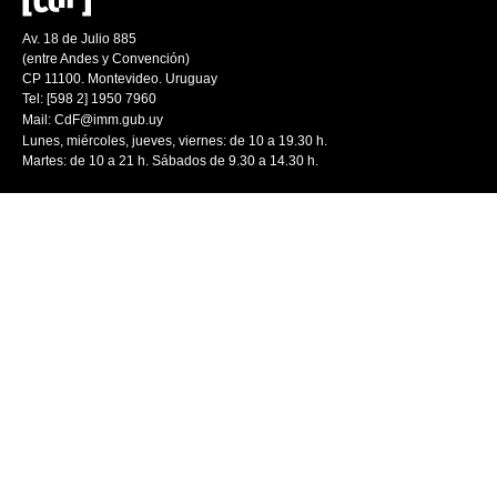
Av. 18 de Julio 885
(entre Andes y Convención)
CP 11100. Montevideo. Uruguay
Tel: [598 2] 1950 7960
Mail:
CdF@imm.gub.uy
Lunes, miércoles, jueves, viernes: de 10 a 19.30 h.
Martes: de 10 a 21 h. Sábados de 9.30 a 14.30 h.