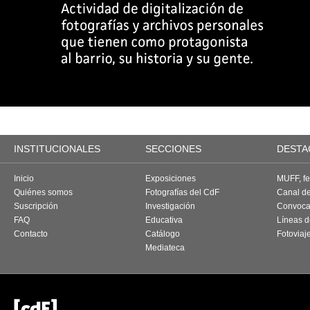
INSTITUCIONALES
SECCIONES
DESTA
Inicio
Exposiciones
MUFF, fes
Quiénes somos
Fotografías del CdF
Canal d
Suscripción
Investigación
Convoca
FAQ
Educativa
Líneas d
Contacto
Catálogo
Fotoviaj
Mediateca